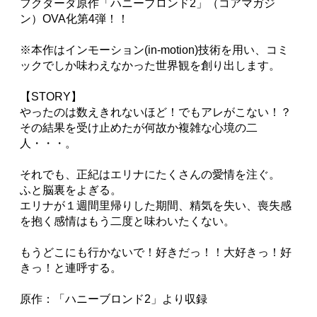
フクダーダ原作「ハニーブロンド2」（コアマガジ
ン）OVA化第4弾！！
※本作はインモーション(in-motion)技術を用い、コミ
ックでしか味わえなかった世界観を創り出します。
【STORY】
やったのは数えきれないほど！でもアレがこない！？
その結果を受け止めたが何故か複雑な心境の二
人・・・。
それでも、正紀はエリナにたくさんの愛情を注ぐ。
ふと脳裏をよぎる。
エリナが１週間里帰りした期間、精気を失い、喪失感
を抱く感情はもう二度と味わいたくない。
もうどこにも行かないで！好きだっ！！大好きっ！好
きっ！と連呼する。
原作：「ハニーブロンド2」より収録