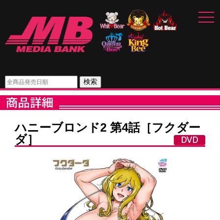
tog
nav
検索
ハニーブロンド2 第4話［フクダー
ダ］