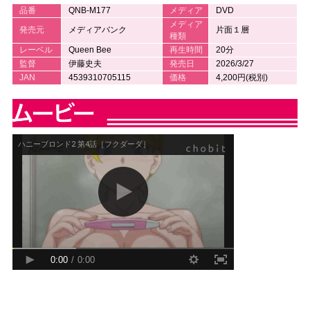
品番
QNB-M177
メディア
DVD
メディア
発売元
メディアバンク
片面１層
種類
レーベル
Queen Bee
再生時間
20分
監督
伊藤史夫
発売日
2026/3/27
JAN
4539310705115
価格
4,200円(税別)